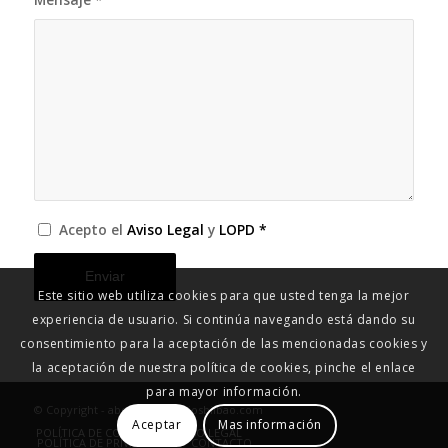
Acepto el
Aviso Legal
y
LOPD
*
Este sitio web utiliza cookies para que usted tenga la mejor
experiencia de usuario. Si continúa navegando está dando su
consentimiento para la aceptación de las mencionadas cookies y
la aceptación de nuestra política de cookies, pinche el enlace
para mayor información.
© Copyright - abogadodivorciosbilbao.com
Aceptar
Mas información
POLÍTICA DE COOKIES
AVISO LEGAL
POLÍTICA DE PRIVACIDAD
CONTACTO